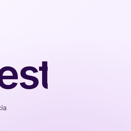
est
ia